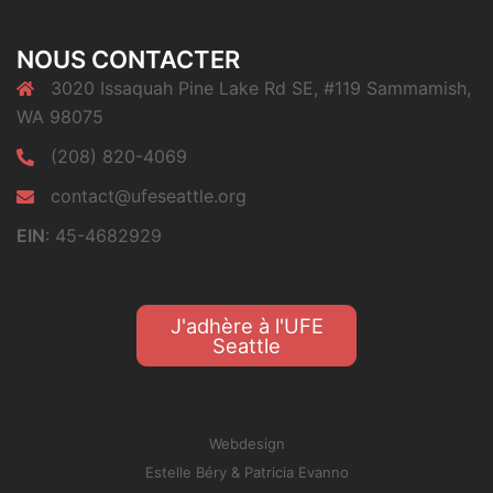
NOUS CONTACTER
3020 Issaquah Pine Lake Rd SE, #119 Sammamish,
WA 98075
(208) 820-4069
contact@ufeseattle.org
EIN
: 45-4682929
J'adhère à l'UFE
Seattle
Webdesign
Estelle Béry
&
Patricia Evanno