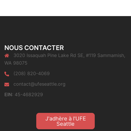
NOUS CONTACTER
3020 Issaquah Pine Lake Rd SE, #119 Sammamish,
WA 98075
(208) 820-4069
contact@ufeseattle.org
EIN
: 45-4682929
J'adhère à l'UFE
Seattle