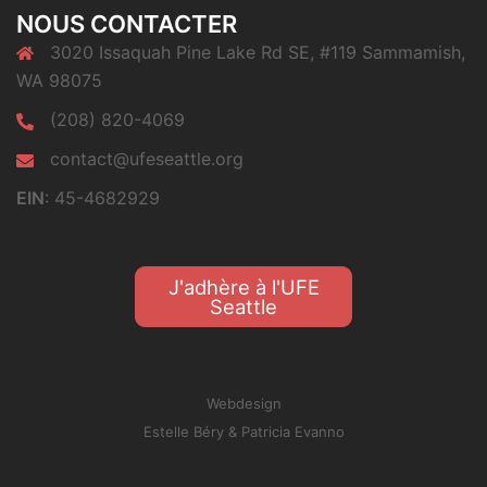
NOUS CONTACTER
3020 Issaquah Pine Lake Rd SE, #119 Sammamish,
WA 98075
(208) 820-4069
contact@ufeseattle.org
EIN
: 45-4682929
J'adhère à l'UFE
Seattle
Webdesign
Estelle Béry
&
Patricia Evanno